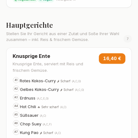
Hauptgerichte
Stellen Sie Ihr Gericht aus einer Zutat und Soße Ihrer Wahl
7
zusammen – inkl. Reis & frischem Gemüse.
Knusprige Ente
16,40 €
Knusprige Ente, serviert mit Reis und
frischem Gemüse.
Rotes Kokos-Curry
A1
🌶️ Scharf
(A,C,G)
Gelbes Kokos-Curry
A2
🌶️ Scharf
(A,C,G)
Erdnuss
A3
(A,C,E,G)
Hot Chili
A4
🔥 Sehr scharf
(A,C)
Süßsauer
A5
(A,C)
Chop Suey
A6
(A,C,F)
Kung Pao
A7
🌶️ Scharf
(A,C)