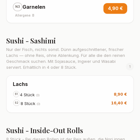
Garnelen
N3
4,90 €
·
Allergene: B
Sushi - Sashimi
Nur der Fisch, nichts sonst. Dünn aufgeschnittener, frischer
Lachs — ohne Reis, ohne Ablenkung. Für alle die den reinen
Geschmack suchen. Mit Sojasauce, Ingwer und Wasabi
1
serviert. Erhältlich in 4 oder 8 Stück.
Lachs
8,90 €
4 Stück
S1
(D)
16,40 €
8 Stück
S2
(D)
Sushi - Inside-Out Rolls
8 Stück - Bei diesen Rollen ist der Reis außen, die Nori innen