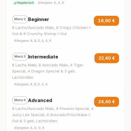
🌿
Vegetarisch
·
Allergene: A, G, K
Beginner
Menü 2
16,90 €
8 Lachs/Avocado Maki, 8 Crispy Chicken I-
Out & 8 Crunchy Shrimp I-Out
·
Allergene: A, B, D, E, G, K
Intermediate
Menü 3
22,40 €
8 Lachs Maki, 8 Avocado Maki, 4 Tiger
Special, 4 Dragon Special & 3 geb.
Lachsrollen
·
Allergene: A, B, D, E, G
Advanced
Menü 4
24,40 €
8 Lachs/Avocado Maki, 8 Phoenix Special, 4
Juicy Lee Special, 4 Avocado/Frischkäse I-
Out & 3 geb. Lachsrollen
·
Allergene: A, D, G, K