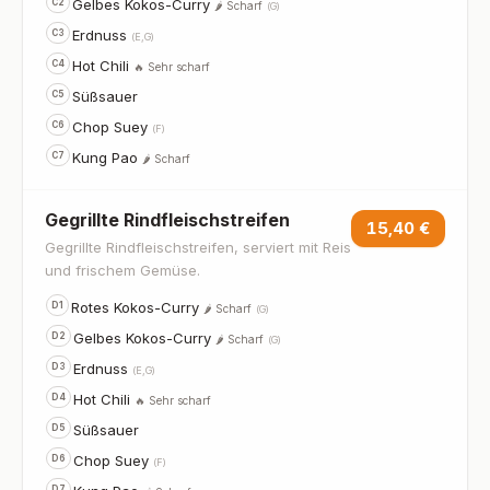
Gelbes Kokos-Curry
C2
🌶️ Scharf
(G)
Erdnuss
C3
(E,G)
Hot Chili
C4
🔥 Sehr scharf
Süßsauer
C5
Chop Suey
C6
(F)
Kung Pao
C7
🌶️ Scharf
Gegrillte Rindfleischstreifen
15,40 €
Gegrillte Rindfleischstreifen, serviert mit Reis
und frischem Gemüse.
Rotes Kokos-Curry
D1
🌶️ Scharf
(G)
Gelbes Kokos-Curry
D2
🌶️ Scharf
(G)
Erdnuss
D3
(E,G)
Hot Chili
D4
🔥 Sehr scharf
Süßsauer
D5
Chop Suey
D6
(F)
D7