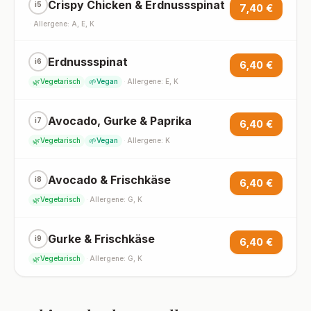
Crispy Chicken & Erdnussspinat
i5
7,40 €
·
Allergene: A, E, K
Erdnussspinat
i6
6,40 €
🌿
🌱
Vegetarisch
Vegan
·
Allergene: E, K
Avocado, Gurke & Paprika
i7
6,40 €
🌿
🌱
Vegetarisch
Vegan
·
Allergene: K
Avocado & Frischkäse
i8
6,40 €
🌿
Vegetarisch
·
Allergene: G, K
Gurke & Frischkäse
i9
6,40 €
🌿
Vegetarisch
·
Allergene: G, K