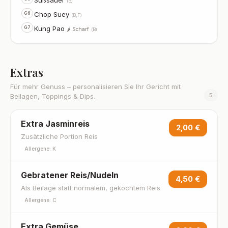
(B)
Chop Suey
G6
(B,F)
Kung Pao
G7
🌶️ Scharf
(B)
Extras
Für mehr Genuss – personalisieren Sie Ihr Gericht mit
5
Beilagen, Toppings & Dips.
Extra Jasminreis
2,00 €
Zusätzliche Portion Reis
·
Allergene: K
Gebratener Reis/Nudeln
4,50 €
Als Beilage statt normalem, gekochtem Reis
·
Allergene: C
Extra Gemüse