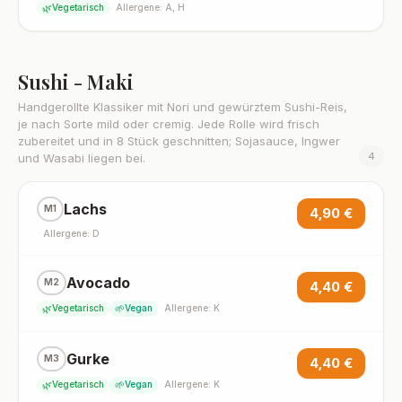
🌿
Vegetarisch
·
Allergene: A, H
Sushi - Maki
Handgerollte Klassiker mit Nori und gewürztem Sushi-Reis,
je nach Sorte mild oder cremig. Jede Rolle wird frisch
zubereitet und in 8 Stück geschnitten; Sojasauce, Ingwer
4
und Wasabi liegen bei.
Lachs
M1
4,90 €
·
Allergene: D
Avocado
M2
4,40 €
🌿
🌱
Vegetarisch
Vegan
·
Allergene: K
Gurke
M3
4,40 €
🌿
🌱
Vegetarisch
Vegan
·
Allergene: K