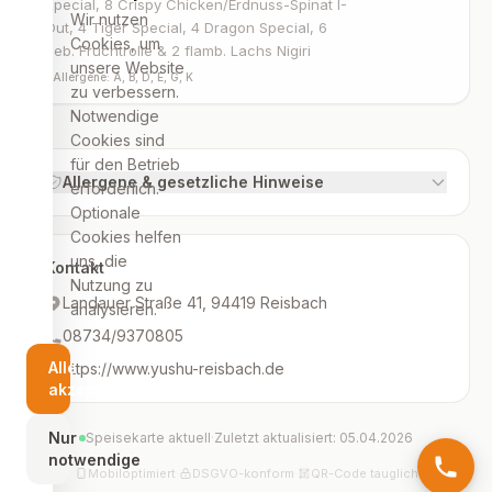
Special, 8 Crispy Chicken/Erdnuss-Spinat I-
Wir nutzen
Out, 4 Tiger Special, 4 Dragon Special, 6
Cookies, um
geb. Fruchtrolle & 2 flamb. Lachs Nigiri
unsere Website
·
Allergene: A, B, D, E, G, K
zu verbessern.
Notwendige
Cookies sind
für den Betrieb
Allergene & gesetzliche Hinweise
erforderlich.
Optionale
Cookies helfen
uns, die
Kontakt
Nutzung zu
Landauer Straße 41, 94419 Reisbach
analysieren.
08734/9370805
Alle
https://www.yushu-reisbach.de
akzeptieren
Nur
Speisekarte aktuell
·
Zuletzt aktualisiert: 05.04.2026
notwendige
Mobiloptimiert
·
DSGVO-konform
·
QR-Code tauglich