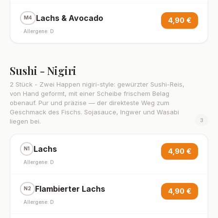
Lachs & Avocado
M4
4,90 €
·
Allergene: D
Sushi - Nigiri
2 Stück - Zwei Happen nigiri-style: gewürzter Sushi-Reis,
von Hand geformt, mit einer Scheibe frischem Belag
obenauf. Pur und präzise — der direkteste Weg zum
Geschmack des Fischs. Sojasauce, Ingwer und Wasabi
3
liegen bei.
Lachs
N1
4,90 €
·
Allergene: D
Flambierter Lachs
N2
4,90 €
·
Allergene: D