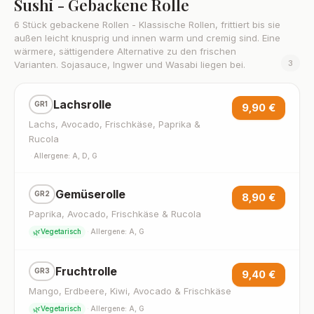
Sushi - Gebackene Rolle
6 Stück gebackene Rollen - Klassische Rollen, frittiert bis sie
außen leicht knusprig und innen warm und cremig sind. Eine
wärmere, sättigendere Alternative zu den frischen
3
Varianten. Sojasauce, Ingwer und Wasabi liegen bei.
Lachsrolle
GR1
9,90 €
Lachs, Avocado, Frischkäse, Paprika &
Rucola
·
Allergene: A, D, G
Gemüserolle
GR2
8,90 €
Paprika, Avocado, Frischkäse & Rucola
🌿
Vegetarisch
·
Allergene: A, G
Fruchtrolle
GR3
9,40 €
Mango, Erdbeere, Kiwi, Avocado & Frischkäse
🌿
Vegetarisch
·
Allergene: A, G