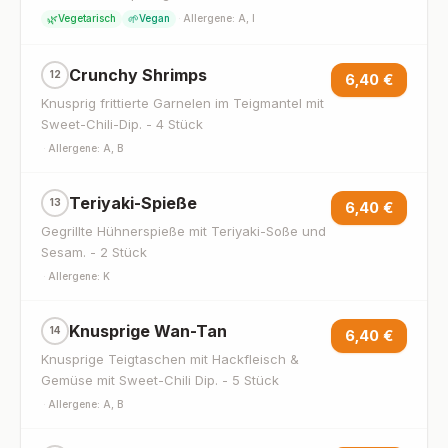
🌿
🌱
Vegetarisch
Vegan
·
Allergene: A, I
Crunchy Shrimps
12
6,40 €
Knusprig frittierte Garnelen im Teigmantel mit
Sweet-Chili-Dip. - 4 Stück
·
Allergene: A, B
Teriyaki-Spieße
13
6,40 €
Gegrillte Hühnerspieße mit Teriyaki-Soße und
Sesam. - 2 Stück
·
Allergene: K
Knusprige Wan-Tan
14
6,40 €
Knusprige Teigtaschen mit Hackfleisch &
Gemüse mit Sweet-Chili Dip. - 5 Stück
·
Allergene: A, B