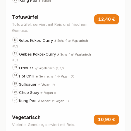
Kung Pao
🌶️ Scharf
Tofuwürfel
12,40 €
Tofuwüfel, serviert mit Reis und frischem
Gemüse.
Rotes Kokos-Curry
E1
🌶️ Scharf
🌿 Vegetarisch
(F,G)
Gelbes Kokos-Curry
E2
🌶️ Scharf
🌿 Vegetarisch
(F,G)
Erdnuss
E3
🌿 Vegetarisch
(E,F,G)
Hot Chili
E4
🔥 Sehr scharf
🌱 Vegan
(F)
Süßsauer
E5
🌱 Vegan
(F)
Chop Suey
E6
🌱 Vegan
(F)
Kung Pao
E7
🌶️ Scharf
🌱 Vegan
(F)
Vegetarisch
10,90 €
Vielerlei Gemüse, serviert mit Reis.