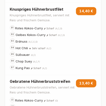
Knuspriges Hühnerbrustfilet
14,40 €
Knuspriges Hühnerbrustfilet, serviert mit
Reis und frischem Gemüse.
Rotes Kokos-Curry
B1
🌶️ Scharf
(A,C,G)
Gelbes Kokos-Curry
B2
🌶️ Scharf
(A,C,G)
Erdnuss
B3
(A,C,E,G)
Hot Chili
B4
🔥 Sehr scharf
(A,C)
Süßsauer
B5
(A,C)
Chop Suey
B6
(A,C,F)
Kung Pao
B7
🌶️ Scharf
(A,C)
Gebratene Hühnerbruststreifen
13,40 €
Gebratene Hühnerbruststreifen, serviert mit
Reis und frischem Gemüse.
Rotes Kokos-Curry
C1
🌶️ Scharf
(G)