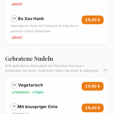
🌶️
Scharf
Bo Xao Hanh
65
16,40 €
Gebratenes Rind mit Zwiebeln & Paprika in
pikanter Hoisin-Marinade.
🌶️
Scharf
Gebratene Nudeln
Grill-gebratene Eiernudeln mit frischem Gemüse –
4
kombiniert mit einer Zutat Ihrer Wahl. Herzhaft & sättigend.
Vegetarisch
50
10,90 €
🌿
🌱
Vegetarisch
Vegan
Mit knuspriger Ente
51
16,40 €
·
Allergene: A