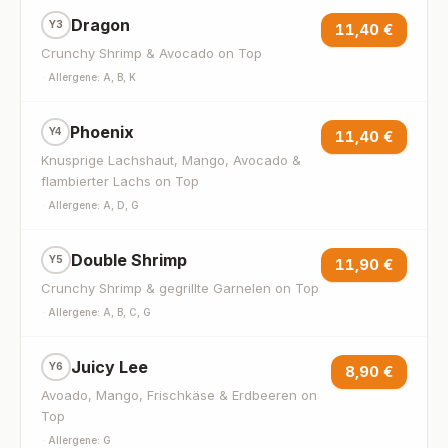
Dragon
Y3
11,40 €
Crunchy Shrimp & Avocado on Top
·
Allergene: A, B, K
Phoenix
Y4
11,40 €
Knusprige Lachshaut, Mango, Avocado &
flambierter Lachs on Top
·
Allergene: A, D, G
Double Shrimp
Y5
11,90 €
Crunchy Shrimp & gegrillte Garnelen on Top
·
Allergene: A, B, C, G
Juicy Lee
Y6
8,90 €
Avoado, Mango, Frischkäse & Erdbeeren on
Top
·
Allergene: G