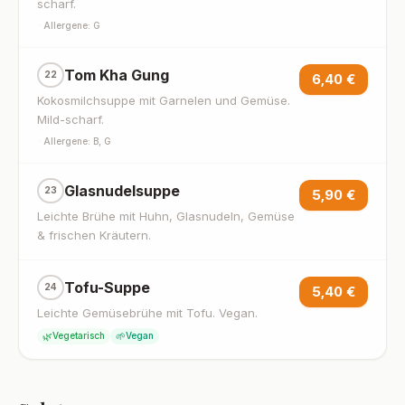
scharf.
·
Allergene: G
Tom Kha Gung
22
6,40 €
Kokosmilchsuppe mit Garnelen und Gemüse.
Mild-scharf.
·
Allergene: B, G
Glasnudelsuppe
23
5,90 €
Leichte Brühe mit Huhn, Glasnudeln, Gemüse
& frischen Kräutern.
Tofu-Suppe
24
5,40 €
Leichte Gemüsebrühe mit Tofu. Vegan.
🌿
🌱
Vegetarisch
Vegan