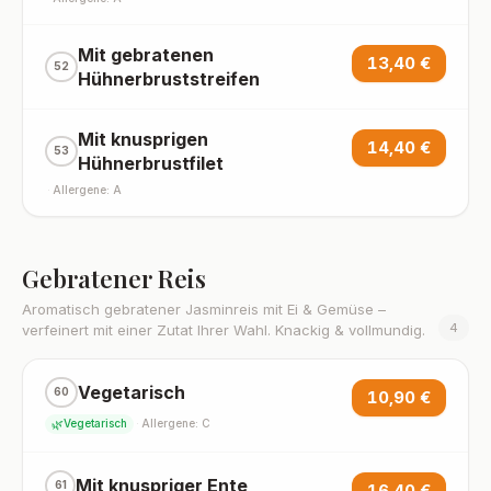
Mit gebratenen
13,40 €
52
Hühnerbruststreifen
Mit knusprigen
14,40 €
53
Hühnerbrustfilet
·
Allergene: A
Gebratener Reis
Aromatisch gebratener Jasminreis mit Ei & Gemüse –
4
verfeinert mit einer Zutat Ihrer Wahl. Knackig & vollmundig.
Vegetarisch
60
10,90 €
🌿
Vegetarisch
·
Allergene: C
Mit knuspriger Ente
61
16,40 €