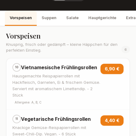
Vorspeisen
Suppen
Salate
Hauptgerichte
Extr
Vorspeisen
Knusprig, frisch oder gedämpft – kleine Häppchen für den
6
perfekten Einstieg.
Vietnamesische Frühlingsrollen
10
6,90 €
Hausgemachte Reispapierrollen mit
Hackfleisch, Garnelen, Ei & frischem Gemüse.
Serviert mit aromatischem Limettendip. - 2
Stück
·
Allergene: A, B, C
Vegetarische Frühlingsrollen
11
4,40 €
Knackige Gemüse-Reispapierrollen mit
Sweet-Chili-Dip. Vegan. - 6 Stück