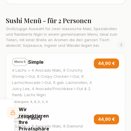
Sushi Menü - für 2 Personen
Großzügige Auswahl für zwei: klassische Maki, Spezialrollen
und flambierte Nigiri in einem gemeinsamen Menü. Ideal zum
Teilen, mit einer Breite an Aromen die den ganzen Tisch
2
abdeckt. Sojasauce, Ingwer und Wasabi liegen bei.
Simple
Menü 5
44,90 €
4 Lachs + 4 Avocado Maki, 8 Crunchy
Shrimp I-Out, 8 Crispy Chicken I-Out, 8
Lachs/Avocado I-Out, 6 geb. Lachsrollen, 4
Juicy Lee, 4 Avocado/Frischkäse I-Out & 2
flamb. Lachs Nigiri
·
Allergene: A, B, D, G, K
Wir
respektieren
Fancy
Menü 6
44,90 €
Ihre
8 Lachs + 8 Avocado Maki, 8 Diamond
Privatsphäre