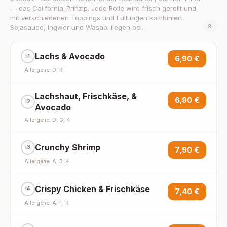
— das California-Prinzip. Jede Rolle wird frisch gerollt und
mit verschiedenen Toppings und Füllungen kombiniert.
9
Sojasauce, Ingwer und Wasabi liegen bei.
Lachs & Avocado
i1
6,90 €
·
Allergene: D, K
Lachshaut, Frischkäse, &
6,90 €
i2
Avocado
·
Allergene: D, G, K
Crunchy Shrimp
i3
7,90 €
·
Allergene: A, B, K
Crispy Chicken & Frischkäse
i4
7,40 €
·
Allergene: A, F, K