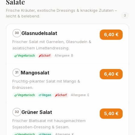
Salate
Frische Kräuter, exotische Dressings & knackige Zutaten –
3
leicht & belebend.
Glasnudelsalat
30
6,40 €
Frischer Salat mit Garnelen, Glasnudeln &
asiatischem Limettendressing.
🌿
🌶️
Vegetarisch
Scharf
·
Allergene: B
Mangosalat
31
6,40 €
Fruchtig-pikanter Salat mit Mango &
Erdnüssen.
🌿
🌱
🌶️
Vegetarisch
Vegan
Scharf
·
Allergene: E
Grüner Salat
32
5,40 €
Frischer Blattsalat mit hausgemachtem
Sojasoßen-Dressing & Sesam.
🌿
🌱
Vegetarisch
Vegan
·
Allergene: K