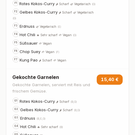
Rotes Kokos-Curry
F1
🌶️ Scharf
🌿 Vegetarisch
(G)
Gelbes Kokos-Curry
F2
🌶️ Scharf
🌿 Vegetarisch
(G)
Erdnuss
F3
🌿 Vegetarisch
(E)
Hot Chili
F4
🔥 Sehr scharf
🌱 Vegan
(G)
Süßsauer
F5
🌱 Vegan
Chop Suey
F6
🌱 Vegan
(F)
Kung Pao
F7
🌶️ Scharf
🌱 Vegan
Gekochte Garnelen
15,40 €
Gekochte Garnelen, serviert mit Reis und
frischem Gemüse.
Rotes Kokos-Curry
G1
🌶️ Scharf
(B,G)
Gelbes Kokos-Curry
G2
🌶️ Scharf
(B,G)
Erdnuss
G3
(B,E,G)
Hot Chili
G4
🔥 Sehr scharf
(B)
Süßsauer
G5