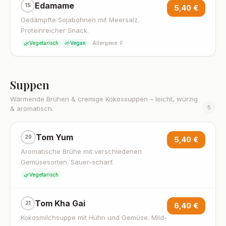
Edamame
15
5,40 €
Gedämpfte Sojabohnen mit Meersalz.
Proteinreicher Snack.
🌿
🌱
Vegetarisch
Vegan
·
Allergene: F
Suppen
Wärmende Brühen & cremige Kokossuppen – leicht, würzig
5
& aromatisch.
Tom Yum
20
5,40 €
Aromatische Brühe mit verschiedenen
Gemüsesorten. Sauer-scharf.
🌿
Vegetarisch
Tom Kha Gai
21
6,40 €
Kokosmilchsuppe mit Huhn und Gemüse. Mild-