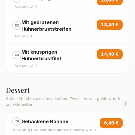
·
Allergene: A, C
Mit gebratenen
13,40 €
62
Hühnerbruststreifen
·
Allergene: C
Mit knusprigen
14,40 €
63
Hühnerbrustfilet
·
Allergene: A, C
Dessert
Süßer Abschluss mit asiatischem Twist – warm, goldbraun &
1
zum Genießen.
Gebackene Banane
70
6,40 €
Mit Honig und Mandelblättchen. Warm & süß.